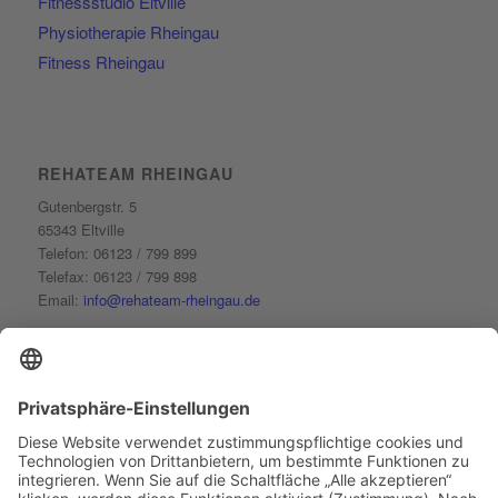
Fitnessstudio Eltville
anzuzeigen.
Physiotherapie Rheingau
Fitness Rheingau
Mehr Informationen
Akzeptieren
powered by
Usercentrics
REHATEAM RHEINGAU
Consent Management
Gutenbergstr. 5
Platform
&
eRecht24
65343 Eltville
Telefon: 06123 / 799 899
Telefax: 06123 / 799 898
Email:
info@rehateam-rheingau.de
Öffnungszeiten:
Montag bis Donnerstag
7:00 - 20:00 Uhr
Freitag
7:00 - 15:00 Uhr