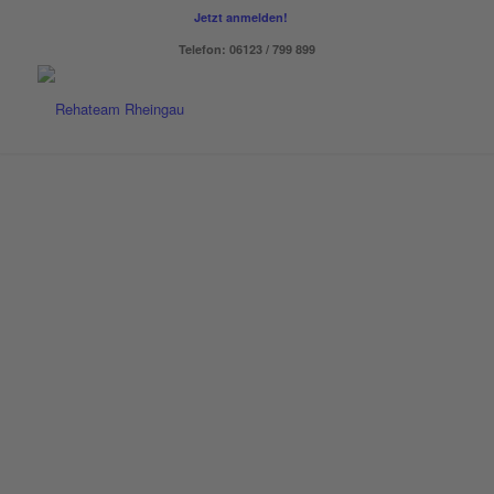
Jetzt anmelden!
Telefon: 06123 / 799 899
GESUND WERDEN. GESUND BLEIBEN.
BEHANDLUNGEN
KONTAKT