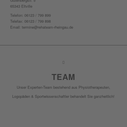
Gutenbergstr. 5
65343 Eltville
Telefon: 06123 / 799 899
Telefax: 06123 / 799 898
Email: termine@rehateam-rheingau.de
TEAM
Unser Experten-Team bestehend aus Physiotherapeuten,
Logopäden & Sportwissenschaftler behandelt Sie ganzheitlich!
zum Team