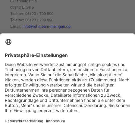
Gutenbergstr. 5
Platform
&
eRecht24
65343 Eltville
Telefon: 06123 / 799 899
Telefax: 06123 / 799 898
Email:
info@rehateam-rheingau.de
Öffnungszeiten:
Montag bis Donnerstag
7:00 - 20:00 Uhr
Freitag
7:00 - 15:00 Uhr
FOLGE UNS AUF FACEBOOK
Facebook laden
Treten Sie Facebook bei