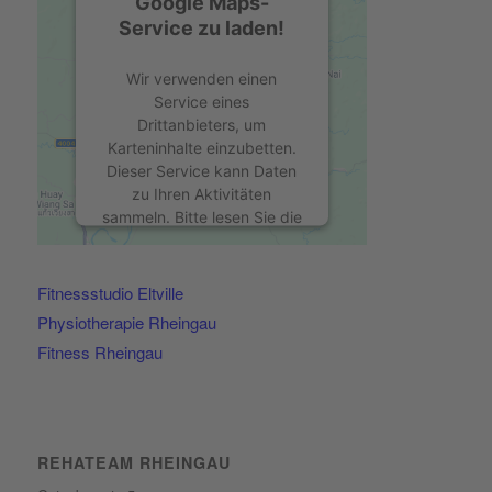
Google Maps-
Service zu laden!
Wir verwenden einen
Service eines
Drittanbieters, um
Karteninhalte einzubetten.
Dieser Service kann Daten
zu Ihren Aktivitäten
sammeln. Bitte lesen Sie die
Details durch und stimmen
Sie der Nutzung des
Service zu, um diese Karte
Fitnessstudio Eltville
anzuzeigen.
Physiotherapie Rheingau
Fitness Rheingau
Mehr Informationen
Akzeptieren
powered by
Usercentrics
REHATEAM RHEINGAU
Consent Management