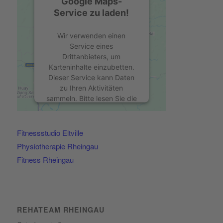
Google Maps-
Service zu laden!
Wir verwenden einen
Service eines
Drittanbieters, um
Karteninhalte einzubetten.
Dieser Service kann Daten
zu Ihren Aktivitäten
sammeln. Bitte lesen Sie die
Details durch und stimmen
Sie der Nutzung des
Service zu, um diese Karte
Fitnessstudio Eltville
anzuzeigen.
Physiotherapie Rheingau
Fitness Rheingau
Mehr Informationen
Akzeptieren
powered by
Usercentrics
REHATEAM RHEINGAU
Consent Management