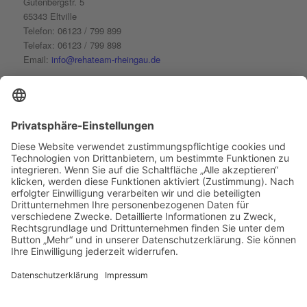
Gutenbergstr. 5
Platform
&
eRecht24
65343 Eltville
Telefon: 06123 / 799 899
Telefax: 06123 / 799 898
Email:
info@rehateam-rheingau.de
Öffnungszeiten:
Montag bis Donnerstag
7:00 - 20:00 Uhr
Freitag
7:00 - 15:00 Uhr
FOLGE UNS AUF FACEBOOK
Facebook laden
Treten Sie Facebook bei