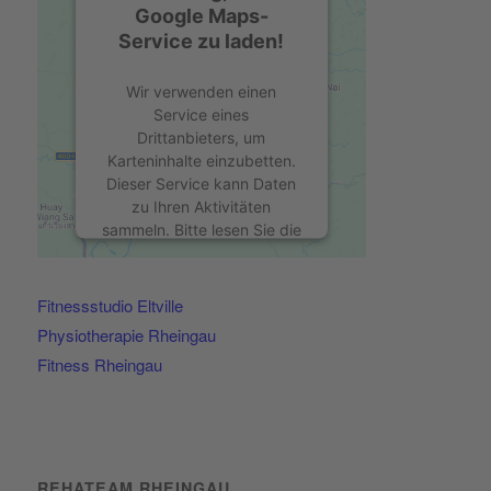
Google Maps-
Service zu laden!
Wir verwenden einen
Service eines
Drittanbieters, um
Karteninhalte einzubetten.
Dieser Service kann Daten
zu Ihren Aktivitäten
sammeln. Bitte lesen Sie die
Details durch und stimmen
Sie der Nutzung des
Service zu, um diese Karte
Fitnessstudio Eltville
anzuzeigen.
Physiotherapie Rheingau
Fitness Rheingau
Mehr Informationen
Akzeptieren
powered by
Usercentrics
REHATEAM RHEINGAU