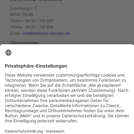
Consent Management
Platform
&
eRecht24
Gutenbergstr. 5
65343 Eltville
Telefon: 06123 / 799 899
Telefax: 06123 / 799 898
Email:
info@rehateam-rheingau.de
Öffnungszeiten:
Montag bis Donnerstag
7:00 - 20:00 Uhr
Freitag
7:00 - 15:00 Uhr
FOLGE UNS AUF FACEBOOK
Facebook laden
Treten Sie Facebook bei