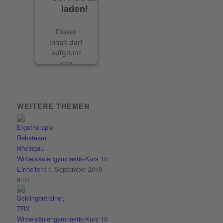
laden!
Dieser
Inhalt darf
aufgrund
von
Trackern,
die
Besuchern
nicht
WEITERE THEMEN
offengelegt
werden,
nicht
geladen
werden.
Wirbelsäulengymnastik-Kurs 10
Der
Einheiten
11. September 2019 -
Besitzer
9:04
der Website
muss diese
mit seinem
Wirbelsäulengymnastik-Kurs 10
CMP