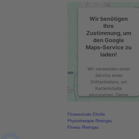
Wir benötigen
Ihre
Zustimmung, um
den Google
Maps-Service zu
laden!
Wir verwenden einen
Service eines
Drittanbieters, um
Karteninhalte
einzubetten. Dieser
Service kann Daten zu
Ihren Aktivitäten
Fitnessstudio Eltville
sammeln. Bitte lesen
Physiotherapie Rheingau
Sie die Details durch
Fitness Rheingau
und stimmen Sie der
Nutzung des Service