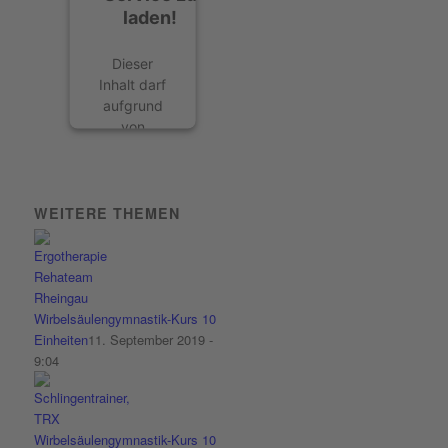
laden!
Dieser
Inhalt darf
aufgrund
von
Trackern,
die
Besuchern
nicht
WEITERE THEMEN
offengelegt
werden,
nicht
geladen
werden.
Wirbelsäulengymnastik-Kurs 10
Der
Einheiten
11. September 2019 -
Besitzer
9:04
der Website
muss diese
mit seinem
Wirbelsäulengymnastik-Kurs 10
CMP