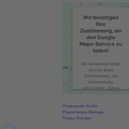
Wir benötigen
Ihre
Zustimmung, um
den Google
Maps-Service zu
laden!
Wir verwenden einen
Service eines
Drittanbieters, um
Karteninhalte
einzubetten. Dieser
Service kann Daten zu
Ihren Aktivitäten
Fitnessstudio Eltville
sammeln. Bitte lesen
Physiotherapie Rheingau
Sie die Details durch
Fitness Rheingau
und stimmen Sie der
Nutzung des Service